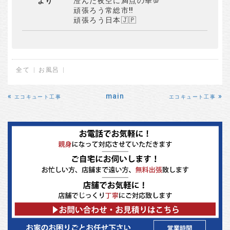
より
澄んだ夜空に満点の華💯
頑張ろう常総市‼️
頑張ろう日本🇯🇵
全て
お風呂
«
main
»
エコキュート工事
エコキュート工事