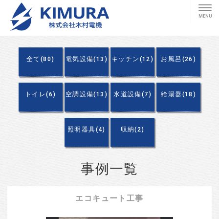
全て(80)
電気設備(13)
キッチン(12)
お風呂(26)
トイレ(6)
空調設備(13)
水道設備(7)
給湯器(18)
照明器具(4)
収納(2)
事例一覧
エコキュート工事