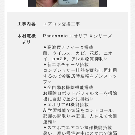
工事内容
エアコン交換工事
木村電機
Panasonic エオリア Ｘシリーズ
より
⚫︎高濃度ナノイーＸ搭載
菌、ウイルス、カビ、花粉、ニオ
イ、pm2.5、アレル物質抑制✨
⚫︎新エネチャージ搭載
コンプレッサー排熱を蓄熱し再利用
するので冷暖房時運転をノンストッ
プ✨
⚫︎全自動お掃除機能搭載
お掃除ロボットがフィルターを掃除
後に自動で屋外に排出✨
⚫︎エオリアAI機能搭載
AI学習機能で気流をコントロール、
部屋の間取りや室温、人を見て快適
運転✨
⚫︎スマホでエアコン操作機能搭載
暑い、寒い帰宅途中にスマホで遠隔