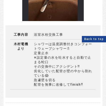
工事内容
浴室水栓交換工事
Back to top
木村電機
シャワーは温度調整付きコンフォー
より
トウェーブシャワー🚿
定量止水
※設定量の水を吐水すると自動で止
まる蛇口
その交換中にアクシデント‼️
劣化していた配管が壁の中から割れ
ている😱
急遽壁を切る
配管を無事に改修してfinish‼️