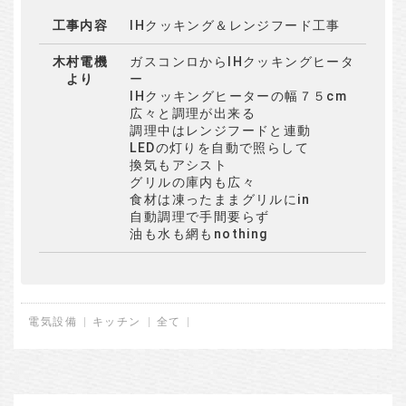
工事内容
IHクッキング＆レンジフード工事
木村電機
ガスコンロからIHクッキングヒータ
より
ー
IHクッキングヒーターの幅７５cm
広々と調理が出来る
調理中はレンジフードと連動
LEDの灯りを自動で照らして
換気もアシスト
グリルの庫内も広々
食材は凍ったままグリルにin
自動調理で手間要らず
油も水も網もnothing
電気設備
キッチン
全て