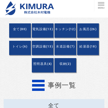
全て(80)
電気設備(13)
キッチン(12)
お風呂(26)
トイレ(6)
空調設備(13)
水道設備(7)
給湯器(18)
照明器具(4)
収納(2)
事例一覧
全て