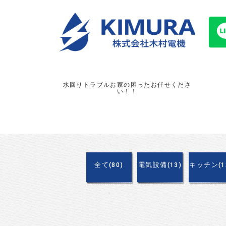
水回りトラブルお家の困ったお任せくださ
い！！
全て(80)
電気設備(13)
キッチン(1