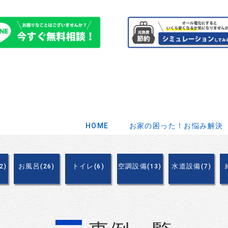
HOME
お家の困った！お悩み解決
2)
お風呂(26)
トイレ(6)
空調設備(13)
水道設備(7)