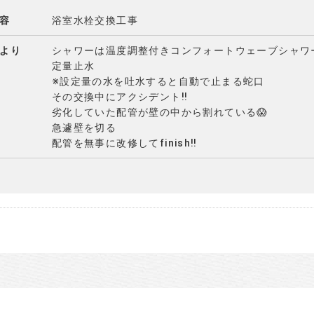
容
浴室水栓交換工事
より
シャワーは温度調整付きコンフォートウェーブシャワー
定量止水
※設定量の水を吐水すると自動で止まる蛇口
その交換中にアクシデント‼️
劣化していた配管が壁の中から割れている😱
急遽壁を切る
配管を無事に改修してfinish‼️