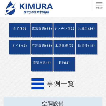
全て(80)
電気設備(13)
キッチン(12)
お風呂(26)
トイレ(6)
空調設備(13)
水道設備(7)
給湯器(18)
照明器具(4)
収納(2)
事例一覧
空調設備