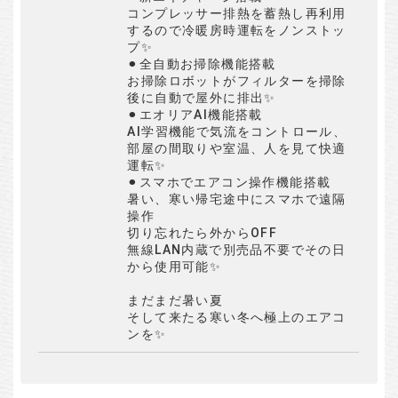
コンプレッサー排熱を蓄熱し再利用
するので冷暖房時運転をノンストッ
プ✨
⚫︎全自動お掃除機能搭載
お掃除ロボットがフィルターを掃除
後に自動で屋外に排出✨
⚫︎エオリアAI機能搭載
AI学習機能で気流をコントロール、
部屋の間取りや室温、人を見て快適
運転✨
⚫︎スマホでエアコン操作機能搭載
暑い、寒い帰宅途中にスマホで遠隔
操作
切り忘れたら外からOFF
無線LAN内蔵で別売品不要でその日
から使用可能✨
まだまだ暑い夏
そして来たる寒い冬へ極上のエアコ
ンを✨