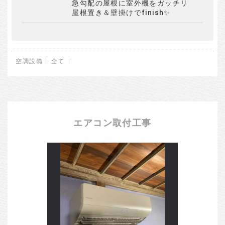
急勾配の屋根に室外機をガッチリ
屋根置き＆壁掛けでfinish✨
空調設備
全て
エアコン取付工事