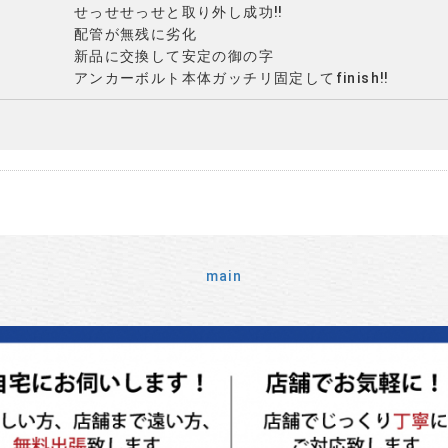
せっせせっせと取り外し成功‼️
配管が無残に劣化
新品に交換して安定の御の字
アンカーボルト本体ガッチリ固定してfinish‼️
main