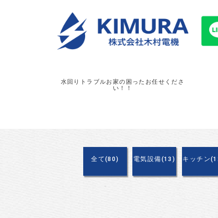
水回りトラブルお家の困ったお任せくださ
い！！
全て(80)
電気設備(13)
キッチン(1