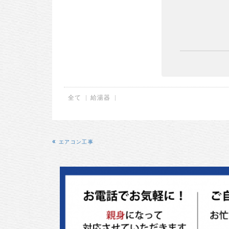
全て
給湯器
«
エアコン工事