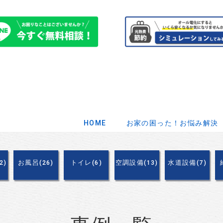
HOME
お家の困った！お悩み解決
2)
お風呂(26)
トイレ(6)
空調設備(13)
水道設備(7)